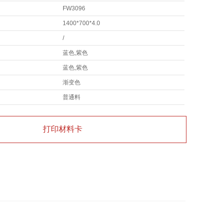
FW3096
1400*700*4.0
/
蓝色,紫色
蓝色,紫色
渐变色
普通料
打印材料卡