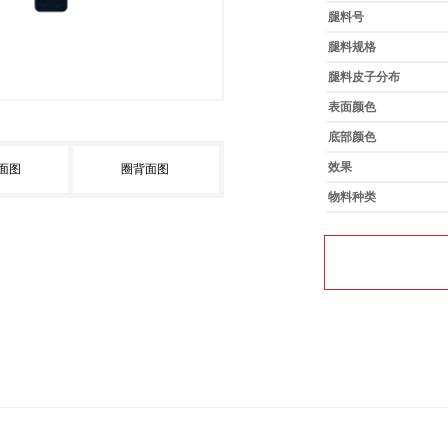
腿料号
腿料规格
腿料皮子分布
表面颜色
底部颜色
效果
面图
圈背面图
物料种类