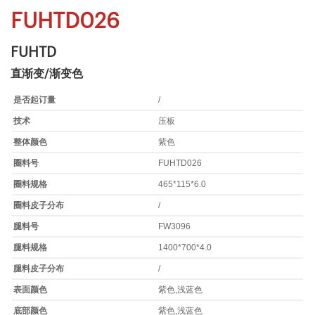
FUHTD026
FUHTD
直渐变/渐变色
是否起订量
/
技术
压板
整体颜色
紫色
圈料号
FUHTD026
圈料规格
465*115*6.0
圈料皮子分布
/
腿料号
FW3096
腿料规格
1400*700*4.0
腿料皮子分布
/
表面颜色
紫色,浅蓝色
底部颜色
紫色,浅蓝色