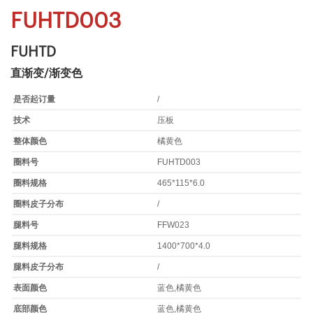
FUHTD003
FUHTD
直渐变/渐变色
是否起订量
/
技术
压板
整体颜色
橘黄色
圈料号
FUHTD003
圈料规格
465*115*6.0
圈料皮子分布
/
腿料号
FFW023
腿料规格
1400*700*4.0
腿料皮子分布
/
表面颜色
蓝色,橘黄色
底部颜色
蓝色,橘黄色