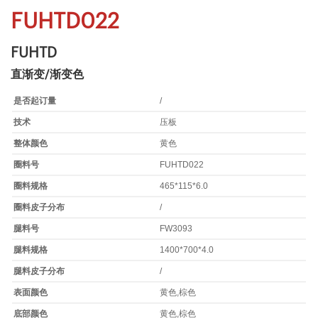
FUHTD022
FUHTD
直渐变/渐变色
是否起订量
/
技术
压板
整体颜色
黄色
圈料号
FUHTD022
圈料规格
465*115*6.0
圈料皮子分布
/
腿料号
FW3093
腿料规格
1400*700*4.0
腿料皮子分布
/
表面颜色
黄色,棕色
底部颜色
黄色,棕色