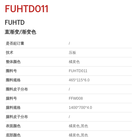
FUHTD011
FUHTD
直渐变/渐变色
是否起订量
/
技术
压板
整体颜色
橘黄色
圈料号
FUHTD011
圈料规格
465*115*6.0
圈料皮子分布
/
腿料号
FFW008
腿料规格
1400*700*4.0
腿料皮子分布
/
表面颜色
橘黄色,黑色
底部颜色
橘黄色,黑色