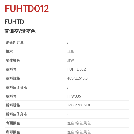
FUHTD012
FUHTD
直渐变/渐变色
是否起订量
/
技术
压板
整体颜色
红色
圈料号
FUHTD012
圈料规格
465*115*6.0
圈料皮子分布
/
腿料号
FFW005
腿料规格
1400*700*4.0
腿料皮子分布
/
表面颜色
红色,棕色,黑色
底部颜色
红色,棕色,黑色