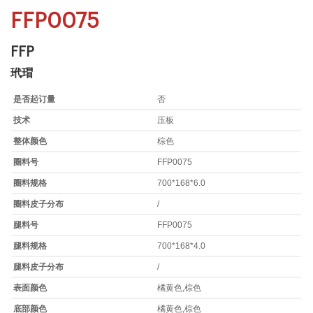
FFP0075
FFP
玳瑁
是否起订量
否
技术
压板
整体颜色
棕色
圈料号
FFP0075
圈料规格
700*168*6.0
圈料皮子分布
/
腿料号
FFP0075
腿料规格
700*168*4.0
腿料皮子分布
/
表面颜色
橘黄色,棕色
底部颜色
橘黄色,棕色