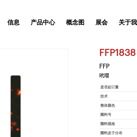
信息
产品中心
概念图
展会
关于我
FFP1838
FFP
玳瑁
是否起订量
技术
整体颜色
圈料号
圈料规格
圈料皮子分布