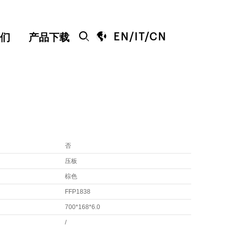


EN
/
IT
/
CN
们
产品下载
否
压板
棕色
FFP1838
700*168*6.0
/