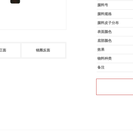
腿料号
腿料规格
腿料皮子分布
表面颜色
底部颜色
效果
正面
镜圈反面
物料种类
备注