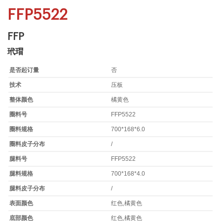
FFP5522
FFP
玳瑁
是否起订量
否
技术
压板
整体颜色
橘黄色
圈料号
FFP5522
圈料规格
700*168*6.0
圈料皮子分布
/
腿料号
FFP5522
腿料规格
700*168*4.0
腿料皮子分布
/
表面颜色
红色,橘黄色
底部颜色
红色,橘黄色