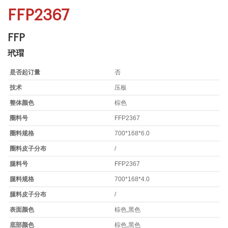
FFP2367
FFP
玳瑁
是否起订量
否
技术
压板
整体颜色
棕色
圈料号
FFP2367
圈料规格
700*168*6.0
圈料皮子分布
/
腿料号
FFP2367
腿料规格
700*168*4.0
腿料皮子分布
/
表面颜色
棕色,黑色
底部颜色
棕色,黑色