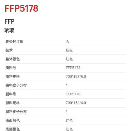
FFP5178
FFP
玳瑁
是否起订量
否
技术
压板
整体颜色
红色
圈料号
FFP5178
圈料规格
700*168*6.0
圈料皮子分布
/
腿料号
FFP5178
腿料规格
700*168*4.0
腿料皮子分布
/
表面颜色
红色
底部颜色
红色