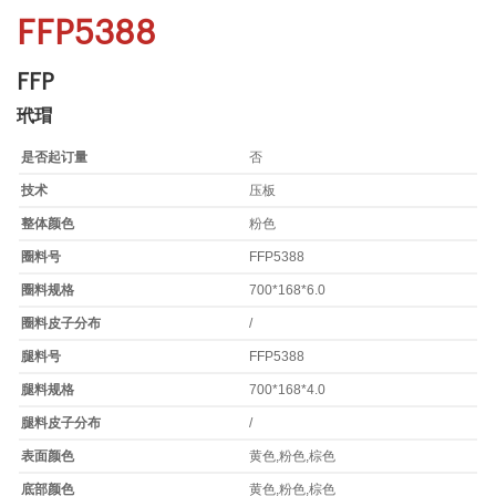
FFP5388
FFP
玳瑁
是否起订量
否
技术
压板
整体颜色
粉色
圈料号
FFP5388
圈料规格
700*168*6.0
圈料皮子分布
/
腿料号
FFP5388
腿料规格
700*168*4.0
腿料皮子分布
/
表面颜色
黄色,粉色,棕色
底部颜色
黄色,粉色,棕色