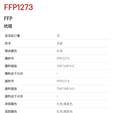
FFP1273
FFP
玳瑁
是否起订量
否
技术
压板
整体颜色
红色
圈料号
FFP1273
圈料规格
700*168*6.0
圈料皮子分布
/
腿料号
FFP1273
腿料规格
700*168*4.0
腿料皮子分布
/
表面颜色
红色,橘黄色
底部颜色
红色,橘黄色