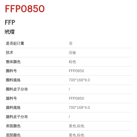
FFP0850
FFP
玳瑁
是否起订量
否
技术
压板
整体颜色
棕色
圈料号
FFP0850
圈料规格
700*168*6.0
圈料皮子分布
/
腿料号
FFP0850
腿料规格
700*168*4.0
腿料皮子分布
/
表面颜色
黄色,棕色
底部颜色
黄色,棕色