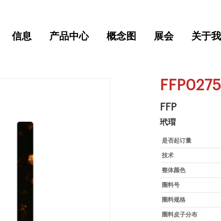
信息
产品中心
概念图
展会
关于我
FFP0275
FFP
玳瑁
是否起订量
技术
整体颜色
圈料号
圈料规格
圈料皮子分布