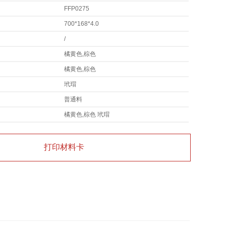
FFP0275
700*168*4.0
/
橘黄色,棕色
橘黄色,棕色
玳瑁
普通料
橘黄色,棕色 玳瑁
打印材料卡