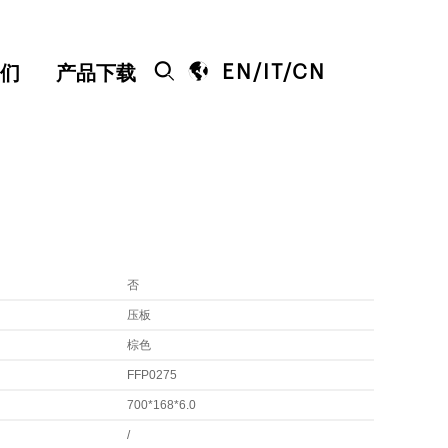


EN
/
IT
/
CN
们
产品下载
否
压板
棕色
FFP0275
700*168*6.0
/