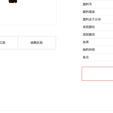
腿料号
腿料规格
腿料皮子分布
表面颜色
底部颜色
效果
正面
镜圈反面
物料种类
备注