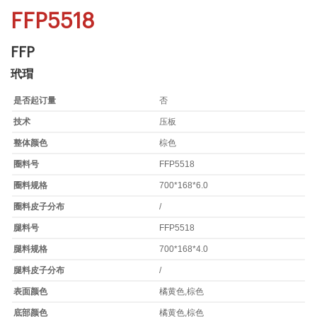
FFP5518
FFP
玳瑁
是否起订量
否
技术
压板
整体颜色
棕色
圈料号
FFP5518
圈料规格
700*168*6.0
圈料皮子分布
/
腿料号
FFP5518
腿料规格
700*168*4.0
腿料皮子分布
/
表面颜色
橘黄色,棕色
底部颜色
橘黄色,棕色