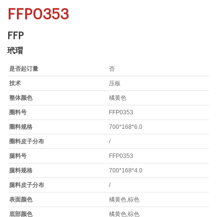
FFP0353
FFP
玳瑁
是否起订量
否
技术
压板
整体颜色
橘黄色
圈料号
FFP0353
圈料规格
700*168*6.0
圈料皮子分布
/
腿料号
FFP0353
腿料规格
700*168*4.0
腿料皮子分布
/
表面颜色
橘黄色,棕色
底部颜色
橘黄色,棕色