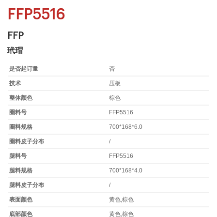
FFP5516
FFP
玳瑁
是否起订量
否
技术
压板
整体颜色
棕色
圈料号
FFP5516
圈料规格
700*168*6.0
圈料皮子分布
/
腿料号
FFP5516
腿料规格
700*168*4.0
腿料皮子分布
/
表面颜色
黄色,棕色
底部颜色
黄色,棕色