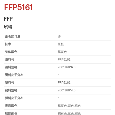
FFP5161
FFP
玳瑁
是否起订量
否
技术
压板
整体颜色
橘黄色
圈料号
FFP5161
圈料规格
700*168*6.0
圈料皮子分布
/
腿料号
FFP5161
腿料规格
700*168*4.0
腿料皮子分布
/
表面颜色
橘黄色,紫色,棕色
底部颜色
橘黄色,紫色,棕色