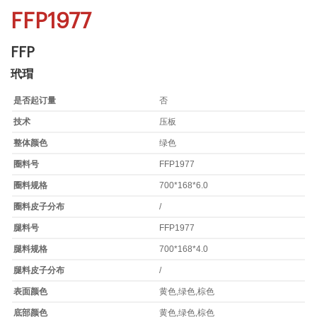
FFP1977
FFP
玳瑁
是否起订量
否
技术
压板
整体颜色
绿色
圈料号
FFP1977
圈料规格
700*168*6.0
圈料皮子分布
/
腿料号
FFP1977
腿料规格
700*168*4.0
腿料皮子分布
/
表面颜色
黄色,绿色,棕色
底部颜色
黄色,绿色,棕色