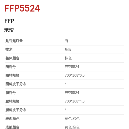
FFP5524
FFP
玳瑁
是否起订量
否
技术
压板
整体颜色
棕色
圈料号
FFP5524
圈料规格
700*168*6.0
圈料皮子分布
/
腿料号
FFP5524
腿料规格
700*168*4.0
腿料皮子分布
/
表面颜色
黄色,棕色
底部颜色
黄色,棕色